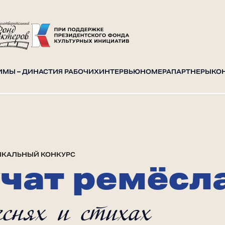
И
МЫ – ДИНАСТИЯ РАБОЧИХ
ИНТЕРВЬЮ
НОМЕРА
ПАРТНЕРЫ
КО
ЫКАЛЬНЫЙ КОНКУРС
учат ремёсл
еснях и стихах