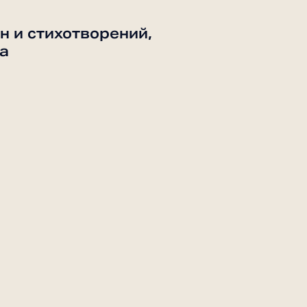
н и стихотворений,
а